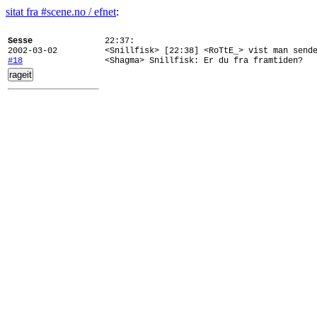
sitat fra #scene.no / efnet
:
Sesse
22:37:
2002-03-02
<Snillfisk> [22:38] <RoTtE_> vist man send
#18
<Shagma> Snillfisk: Er du fra framtiden?