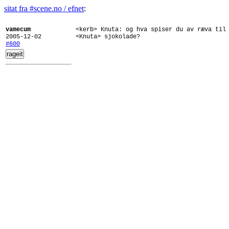
sitat fra #scene.no / efnet
:
vamecum
<kerb> Knuta: og hva spiser du av ræva til
2005-12-02
<Knuta> sjokolade?
#600